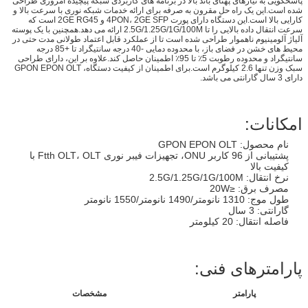
پاسخگویی به نیازهای پهنای باند بالا در برنامه های کاربردی شبکه پیچیده امروزی طراحی
شده است.این یک راه حل مقرون به صرفه برای ارائه خدمات شبکه نوری با سرعت بالا و
کارایی بالا است.این دستگاه دارای پورت 4PON، 2GE SFP و 2GE RG45 است که
سرعت انتقال داده بالایی را تا 2.5G/1.25G/1G/100M ارائه می دهد.همچنین با یک پوسته
آلیاژ آلومینیوم ناهموار طراحی شده است تا از عملکرد قابل اعتماد طولانی مدت حتی در
محیط های خشن در فضای باز، با محدوده دمایی -40 درجه سانتیگراد تا +85 درجه
سانتیگراد و محدوده رطوبت 5٪ تا 95٪ اطمینان حاصل کند.علاوه بر این، دارای طراحی
سبک وزن تنها 2.6 کیلوگرم است.برای اطمینان از کیفیت دستگاه، GPON EPON OLT
دارای 3 سال گارانتی می باشد.
امکانات:
نام محصول: GPON EPON OLT
پشتیبانی از 96 کاربر ONU، تجهیزات فیبر نوری Ftth OLT، OLT با
کیفیت بالا
نرخ انتقال: 2.5G/1.25G/1G/100M
مصرف برق: ≤20W
طول موج: 1310 نانومتر/1490 نانومتر/1550 نانومتر
گارانتی: 3 سال
فاصله انتقال: 20 کیلومتر
پارامترهای فنی:
پارامتر
مشخصات