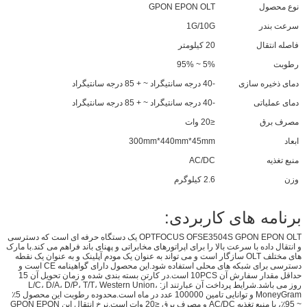
نوع محصول
GPON EPON OLT
سرعت بندر
1G/10G
فاصله انتقال
20 کیلومتر
رطوبت
5% ~ 95%
دمای ذخیره سازی
-40 درجه سانتیگراد ~ + 85 درجه سانتیگراد
دمای عملیاتی
-40 درجه سانتیگراد ~ + 85 درجه سانتیگراد
مصرف برق
≤20 وات
ابعاد
300mm*440mm*45mm
منبع تغذیه
AC/DC
وزن
2.6 کیلوگرم
برنامه های کاربردی:
OPTFOCUS OFSE3504S GPON EPON OLT یک دستگاه حرفه ای است که دسترسی
و انتقال داده با سرعت بالا را برای اپراتورهای مخابراتی و پهنای باند فراهم می کند.با مارک
های مختلف OLT سازگار است و می تواند به عنوان یک مودم آپلینک و به عنوان یک نقطه
دسترسی برای شبکه های محلی استفاده شود.این محصول دارای گواهینامه CE است و
حداقل مقدار سفارش آن 10PCS است.در کارتن بسته بندی شده و زمان تحویل آن 15
روز می باشد.شرایط پرداخت آن عبارتند از: L/C، D/A، D/P، T/T، Western Union،
MoneyGram و توانایی تامین 100000 عدد در ماه است.محدوده رطوبت این محصول 5٪
~ 95٪، با منبع تغذیه AC/DC و مصرف برق ≤20 وات است.نرخ انتقال این GPON EPON