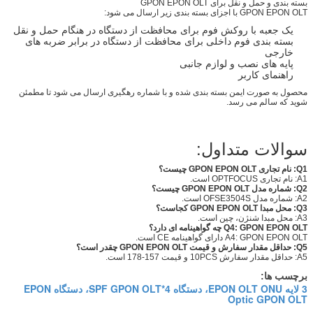
بسته بندی و حمل و نقل برای GPON EPON OLT
GPON EPON OLT با اجزای بسته بندی زیر ارسال می شود:
یک جعبه با روکش فوم برای محافظت از دستگاه در هنگام حمل و نقل
بسته بندی فوم داخلی برای محافظت از دستگاه در برابر ضربه های
خارجی
پایه های نصب و لوازم جانبی
راهنمای کاربر
محصول به صورت ایمن بسته بندی شده و با شماره رهگیری ارسال می شود تا مطمئن
شوید که سالم می رسد.
سوالات متداول:
Q1: نام تجاری GPON EPON OLT چیست؟
A1: نام تجاری OPTFOCUS است.
Q2: شماره مدل GPON EPON OLT چیست؟
A2: شماره مدل OFSE3504S است.
Q3: محل مبدا GPON EPON OLT کجاست؟
A3: محل مبدا شنژن، چین است.
Q4: GPON EPON OLT چه گواهینامه ای دارد؟
A4: GPON EPON OLT دارای گواهینامه CE است.
Q5: حداقل مقدار سفارش و قیمت GPON EPON OLT چقدر است؟
A5: حداقل مقدار سفارش 10PCS و قیمت 157-178 است.
برچسب ها:
3 لایه EPON OLT ONU، دستگاه 4*SPF GPON OLT، دستگاه EPON
Optic GPON OLT