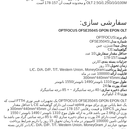
OLT 2.5G/1.25G/1G/100M و محدوده قیمت آن 157-178 است.
سفارشی سازی:
OPTFOCUS OFSE3504S GPON EPON OLT
نام برند:
OPTFOCUS
شماره مدل:
OFSE3504S
محل مبدا:
شنژن، چین
گواهینامه:
CE
حداقل مقدار سفارش:
10 عدد
قیمت:
157-178
جزئیات بسته بندی:
کارتن
زمان تحویل:
15 روز
شرایط پرداخت:
L/C، D/A، D/P، T/T، Western Union، MoneyGram
قابلیت ارائه:
100000 عدد در ماه
ابعاد:
300mm*440mm*45mm
طول موج:
1310 نانومتر/1490 نانومتر/1550 نانومتر
تعداد پورت ها:
24
دمای ذخیره سازی:
-40 درجه سانتیگراد ~ + 85 درجه سانتیگراد
وزن:
2.6 کیلوگرم
OPTFOCUS OFSE3504S GPON EPON OLT یک تجهیزات فیبر نوری FTTH است که
یک خط پایانی نوری برای مودم uplink است.این دارای گواهینامه CE با حداقل مقدار
سفارش 10PCS و قیمت رقابتی 157-178 است.ابعاد آن 300mm*440mm*45mm و
وزن آن 2.6Kg می باشد.قادر به ارائه طول موج 1310 نانومتر / 1490 نانومتر / 1550
نانومتر است.دارای 24 پورت و دمای ذخیره سازی 40- تا 85 درجه سانتی گراد می باشد.ما
توانایی تامین 100000 کامپیوتر در ماه با زمان تحویل 15 روز را داریم.شرایط پرداخت
موجود عبارتند از L/C، D/A، D/P، T/T، Western Union، MoneyGram.در کارتن بسته
بندی می شود.