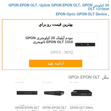
,
20 کیلومتر GPON EPON OLT، Uplink GPON EPON OLT، GPON
OLT 1310nm
EPON Optic GPON OLT Device
,
بهترين قيمت رو براي
مودم آپلینک 20 کیلومتری GPON
EPON OLT 1310 نانومتری
2.5G/1.25G/1G/100M
10PCS
MOQ：
ادامه هید
GPOn EPON OLT
بیش
4 پورت OLT Epon
20W 100M GPON
AC/DC Power
1G/10G پورت
300 میلی متر * 440
EPON OLT 20km
GPON EPON OLT
GPON EPON OLT
 GPON