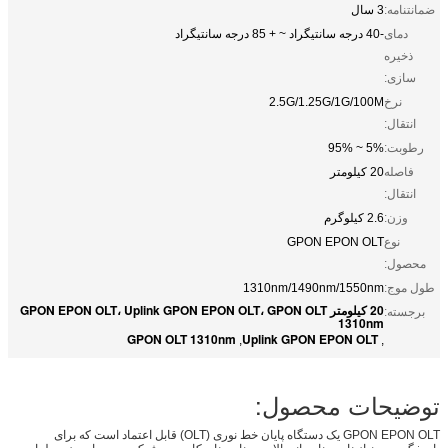
ضمانتنامه:
3 سال
دمای
-40 درجه سانتیگراد ~ + 85 درجه سانتیگراد
ذخیره
سازی:
نرخ
2.5G/1.25G/1G/100M
انتقال:
رطوبت:
5% ~ 95%
فاصله
20 کیلومتر
انتقال:
وزن:
2.6 کیلوگرم
نوع
GPON EPON OLT
محصول:
طول موج:
1310nm/1490nm/1550nm
20 کیلومتر GPON EPON OLT، Uplink GPON EPON OLT، GPON OLT
برجسته:
1310nm
GPON OLT 1310nm
Uplink GPON EPON OLT
,
,
توضیحات محصول:
GPON EPON OLT یک دستگاه پایان خط نوری (OLT) قابل اعتماد است که برای