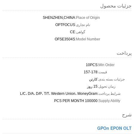
جزئیات محصول
SHENZHEN,CHINA
Place of Origin:
نام تجاری:
OPTFOCUS
گواهی:
CE
OFSE3504S
Model Number:
پرداخت
10PCS
Min Order:
قیمت:
157-178
جزئیات بسته بندی:
کارتن
زمان تحویل:
15 روز
شرایط پرداخت:
L/C، D/A، D/P، T/T، Western Union، MoneyGram
100000 PCS PER MONTH
Supply Ability:
شرح
GPOn EPON OLT