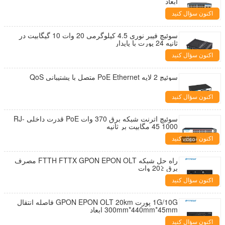
ابعاد
اکنون سؤال کنید
سوئیچ فیبر نوری 4.5 کیلوگرمی 20 وات 10 گیگابیت در
ثانیه 24 پورت با پایدار
اکنون سؤال کنید
سوئیچ 2 لایه PoE Ethernet متصل با پشتیبانی QoS
اکنون سؤال کنید
سوئیچ اترنت شبکه برق 370 وات PoE قدرت داخلی RJ-
45 1000 مگابیت بر ثانیه
اکنون سؤال کنید
راه حل شبکه FTTH FTTX GPON EPON OLT مصرف
برق ≤20 وات
اکنون سؤال کنید
1G/10G پورت GPON EPON OLT 20km فاصله انتقال
300mm*440mm*45mm ابعاد
اکنون سؤال کنید