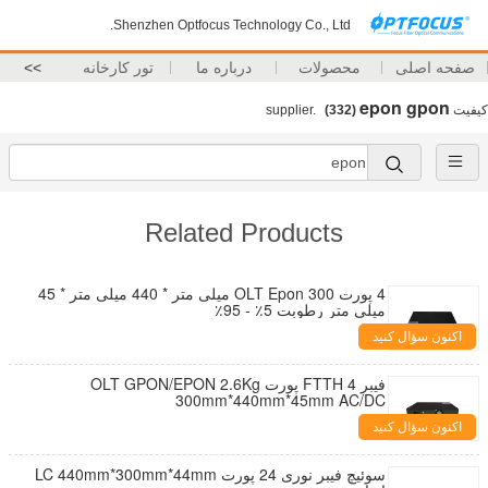
Shenzhen Optfocus Technology Co., Ltd.
صفحه اصلی
محصولات
درباره ما
تور کارخانه
>>
epon gpon
کیفیت
supplier.
(332)
Related Products
4 پورت OLT Epon 300 میلی متر * 440 میلی متر * 45
میلی متر رطوبت 5٪ - 95٪
اکنون سؤال کنید
فیبر FTTH 4 پورت OLT GPON/EPON 2.6Kg
300mm*440mm*45mm AC/DC
اکنون سؤال کنید
سوئیچ فیبر نوری 24 پورت LC 440mm*300mm*44mm